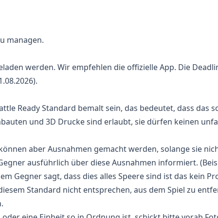
zu managen.
aden werden. Wir empfehlen die offizielle App. Die Deadlin
1.08.2026).
Battle Ready Standard bemalt sein, das bedeutet, dass das 
uten und 3D Drucke sind erlaubt, sie dürfen keinen unfai
es können aber Ausnahmen gemacht werden, solange sie nic
Gegner ausführlich über diese Ausnahmen informiert. (Beisp
m Gegner sagt, dass dies alles Speere sind ist das kein P
e diesem Standard nicht entsprechen, aus dem Spiel zu entf
.
l oder eine Einheit so in Ordnung ist, schickt bitte vorab Fo