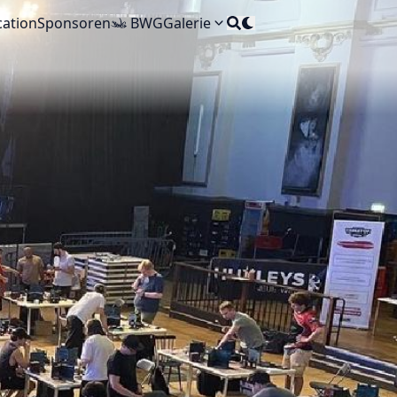
cation
Sponsoren
BWG
Galerie