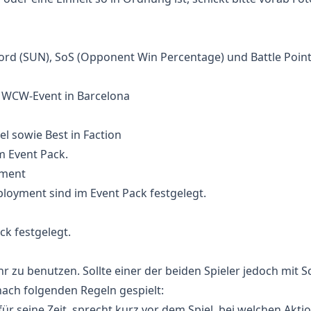
ord (SUN), SoS (Opponent Win Percentage) und Battle Poin
um WCW-Event in Barcelona
el sowie Best in Faction
im Event Pack.
yment
loyment sind im Event Pack festgelegt.
ck festgelegt.
hr zu benutzen. Sollte einer der beiden Spieler jedoch mit 
nach folgenden Regeln gespielt:
 für seine Zeit, sprecht kurz vor dem Spiel, bei welchen Aktio