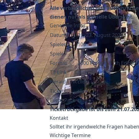
Alle verbindlichen und ausführlich
dienen nur als schnelle Übersicht.
Generelle Infos
Datum
21.-23. August 2026
Spieler
100
Spiele
6
Format
2000 Punkte, 11th Edition
T3-Link
click
Herald-Link
click
Tickets
click
Event Pack
click
Ticketrückgabe ist bis zum 21.07.20
Kontakt
Solltet ihr irgendwelche Fragen haben
Wichtige Termine