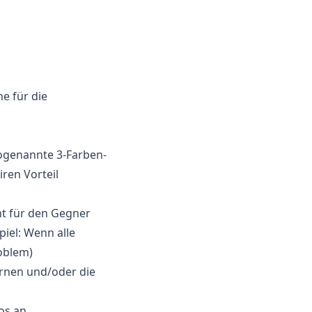
e für die
sogenannte 3-Farben-
ren Vorteil
ht für den Gegner
iel: Wenn alle
roblem)
ernen und/oder die
tos an