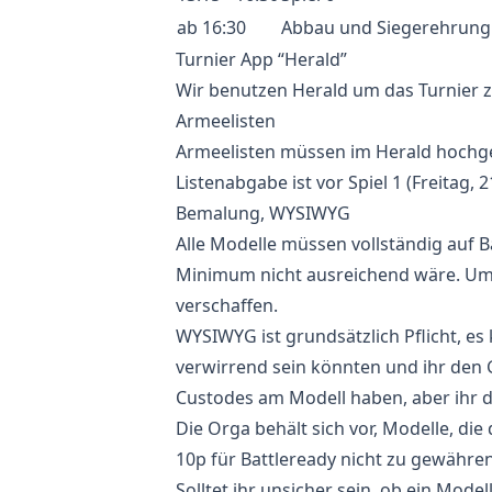
ab 16:30
Abbau und Siegerehrung
Turnier App “Herald”
Wir benutzen
Herald
um das Turnier 
Armeelisten
Armeelisten müssen im Herald hochgel
Listenabgabe ist vor Spiel 1 (Freitag, 2
Bemalung, WYSIWYG
Alle Modelle müssen vollständig auf 
Minimum nicht ausreichend wäre. Umba
verschaffen.
WYSIWYG ist grundsätzlich Pflicht, 
verwirrend sein könnten und ihr den 
Custodes am Modell haben, aber ihr de
Die Orga behält sich vor, Modelle, di
10p für Battleready nicht zu gewähren
Solltet ihr unsicher sein, ob ein Model