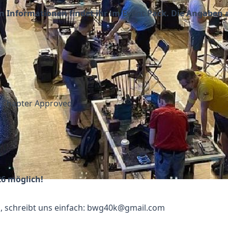
en Informationen findet ihr im
Event Pack
. Die Angaben a
, Chapter Approved
26 möglich!
, schreibt uns einfach:
bwg40k@gmail.com