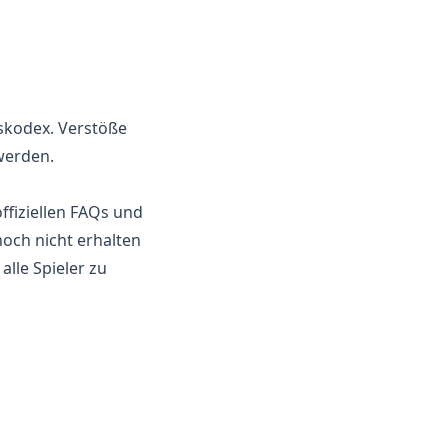
nskodex. Verstöße
werden.
offiziellen FAQs und
noch nicht erhalten
lle Spieler zu