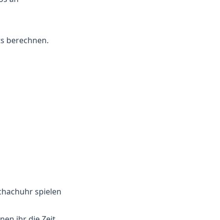
ts berechnen.
Schachuhr spielen
nen ihr die Zeit